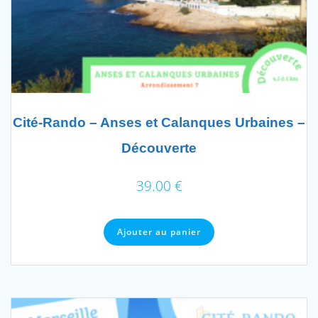
du
produit
Cité-Rando – Anses et Calanques Urbaines –
Découverte
39.00
€
Ajouter au panier