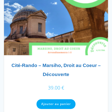
Cité-Rando – Marsiho, Droit au Coeur –
Découverte
39.00
€
Ajouter au panier